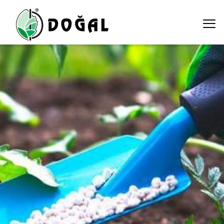
bitki-besleme ali ekber