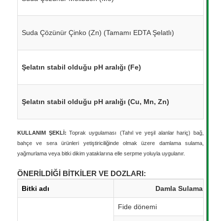
Suda Çözünür Çinko (Zn) (Tamamı EDTA Şelatlı)
Şelatın stabil olduğu pH aralığı (Fe)
Şelatın stabil olduğu pH aralığı (Cu, Mn, Zn)
KULLANIM ŞEKLİ:
Toprak uygulaması
(
Tahıl ve yeşil alanlar hariç) bağ,
bahçe ve sera ürünleri yetiştiriciliğinde olmak üzere damlama sulama,
yağmurlama veya bitki dikim yataklarına elle serpme yoluyla uygulanır.
ÖNERİLDİĞİ BİTKİLER VE DOZLARI:
Bitki adı
Damla Sulama ile U
Fide dönemi