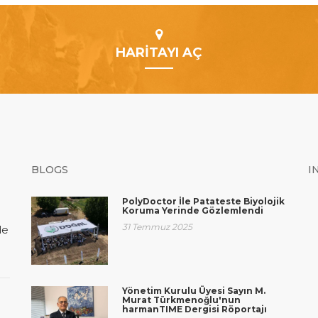
HARİTAYI AÇ
BLOGS
I
PolyDoctor İle Patateste Biyolojik
Koruma Yerinde Gözlemlendi
31 Temmuz 2025
de
Yönetim Kurulu Üyesi Sayın M.
Murat Türkmenoğlu'nun
harmanTIME Dergisi Röportajı