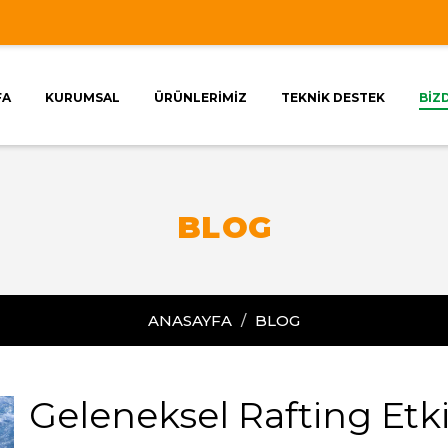
FA
KURUMSAL
ÜRÜNLERİMİZ
TEKNİK DESTEK
BİZ
BL
OG
ANASAYFA
BLOG
Geleneksel Rafting Etk