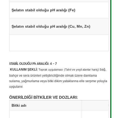
Şelatın stabil olduğu pH aralığı (Fe)
Şelatın stabil olduğu pH aralığı (Cu, Mn, Zn)
STABİL OLDUĞU Ph ARALIĞI: 4 – 7
KULLANIM ŞEKLİ:
bağ,
Toprak uygulaması
(
Tahıl ve yeşil alanlar hariç)
bahçe ve sera ürünleri yetiştiriciliğinde olmak üzere damlama
sulama, yağmurlama veya bitki dikim yataklarına elle serpme yoluyla
uygulanır.
ÖNERİLDİĞİ BİTKİLER VE DOZLARI:
Bitki adı
Uygu
Fi