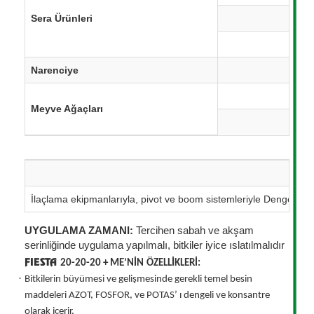
Sera Ürünleri
Diki
Has
Narenciye
Y
Fi
Meyve Ağaçları
Gel
İlaçlama ekipmanlarıyla, pivot ve boom sistemleriyle Dengeli NP
UYGULAMA ZAMANI:
Tercihen sabah ve akşam
serinliğinde uygulama yapılmalı, bitkiler iyice ıslatılmalıdır
FIESTA
20-20-20 + ME’NİN
ÖZELLİKLERİ:
·
Bitkilerin büyümesi ve gelişmesinde gerekli temel besin
maddeleri AZOT, FOSFOR, ve POTAS’ ı dengeli ve konsantre
olarak içerir.