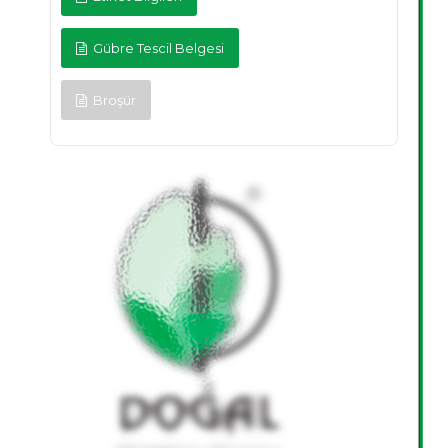
Gübre Tescil Belgesi
Broşür