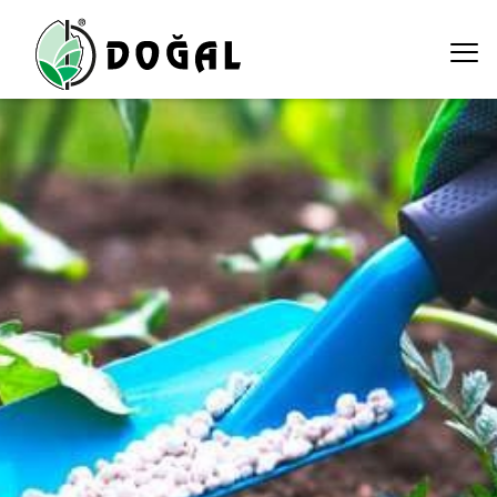
bitki-besleme ali ekber