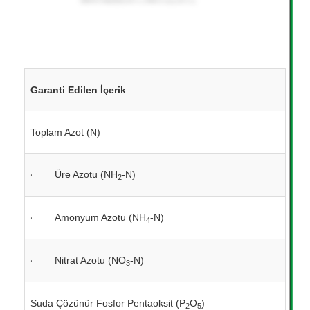
Garanti Edilen İçerik
Toplam Azot (N)
·
Üre Azotu (NH
-N)
2
·
Amonyum Azotu (NH
-N)
4
·
Nitrat Azotu (NO
-N)
3
Suda Çözünür Fosfor Pentaoksit (P
O
)
2
5