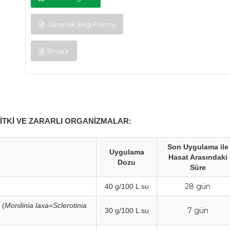
Güvenlik Bilgi Formu
Broşür
İTKİ VE ZARARLI ORGANİZMALAR:
Son Uygulama ile
Uygulama
Hasat Arasındaki
Dozu
Süre
28 gün
40 g/100 L su
 (
Monilinia laxa=Sclerotinia
7 gün
30 g/100 L su