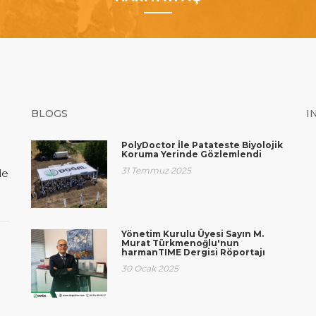
BLOGS
I
PolyDoctor İle Patateste Biyolojik
Koruma Yerinde Gözlemlendi
31 Temmuz 2025
de
Yönetim Kurulu Üyesi Sayın M.
Murat Türkmenoğlu'nun
harmanTIME Dergisi Röportajı
30 Ocak 2025