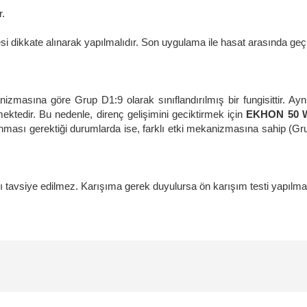
r.
si dikkate alınarak yapılmalıdır. Son uygulama ile hasat arasında geç
izmasına göre Grup D1:9 olarak sınıflandırılmış bir fungisittir. Ay
mektedir. Bu nedenle, direnç gelişimini geciktirmek için
EKHON 50 
ası gerektiği durumlarda ise, farklı etki mekanizmasına sahip (Grup 
ası tavsiye edilmez. Karışıma gerek duyulursa ön karışım testi yapılmal