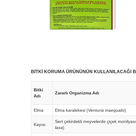
BİTKİ KORUMA ÜRÜNÜNÜN KULLANILACAĞI B
Bitki
Zararlı Organizma Adı
Adı
Elma
Elma karalekesi (
Venturia inaequalis
)
Sert çekirdekli meyvelerde çiçek monilyası
Kayısı
laxa
)