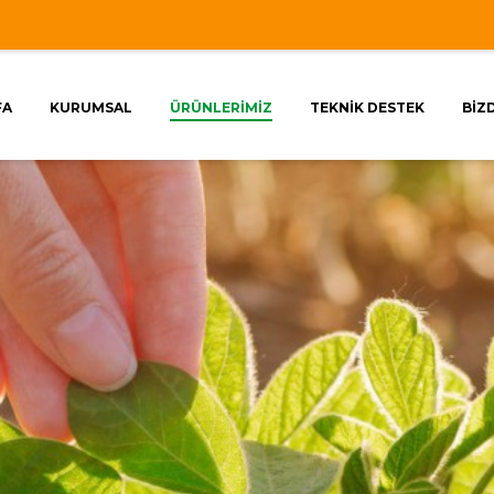
FA
KURUMSAL
ÜRÜNLERİMİZ
TEKNİK DESTEK
BİZ