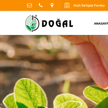
bitki-koruma-urunleri ali ekber
Hızlı İletişim Formu
ANASAY