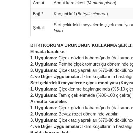
Armut
Armut karalekesi (
Venturia pirina
)
Bağ
*
Kurşuni küf (
Botrytis cinerea
)
Sert çekirdekli meyvelerde çiçek monilyası
Şeftali
laxa
)
BİTKİ KORUMA ÜRÜNÜNÜN KULLANMA ŞEKLİ:
Elmada karaleke:
1. Uygulama:
Çiçek gözleri kabardığında (dal sıracas
2. Uygulama:
Pembe çiçek tomurcuğu döneminde (çiçek
3. Uygulama:
Çiçek taç yaprakları %70-80 dökülünce 
4. ve Diğer Uygulamalar:
İklim koşullarının hastalığ
Sert çekirdekli meyvelerde çiçek monilyası (Kayısı,
1. Uygulama:
Çiçeklenme başlangıcında (%5-10 çiçek
2. Uygulama:
Tam çiçeklenmede (%90-100 çiçekte) y
Armutta karaleke:
1. Uygulama:
Çiçek gözleri kabardığında (dal sıracas
2. Uygulama:
Beyaz rozet döneminde yapılır.
3. Uygulama:
Çiçek taç yaprakları %70-80 dökülünce 
4. ve Diğer Uygulamalar:
İklim koşullarının hastalığ
Bağda kurşuni küf: