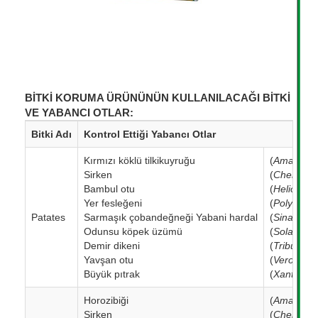
BİTKİ KORUMA ÜRÜNÜNÜN KULLANILACAĞI BİTKİ
VE YABANCI OTLAR:
Bitki Adı
Kontrol Ettiği Yabancı Otlar
Kırmızı köklü tilkikuyruğu
(
Amaranthu
Sirken
(
Chenopod
Bambul otu
(
Heliotro
Yer fesleğeni
(
Polygonu
Patates
Sarmaşık çobandeğneği Yabani hardal
(
Sinapis a
Odunsu köpek üzümü
(
Solanum 
Demir dikeni
(
Tribulus t
Yavşan otu
(
Veronica
s
Büyük pıtrak
(
Xanthium
Horozibiği
(
Amaranth
Sirken
(
Chenopod