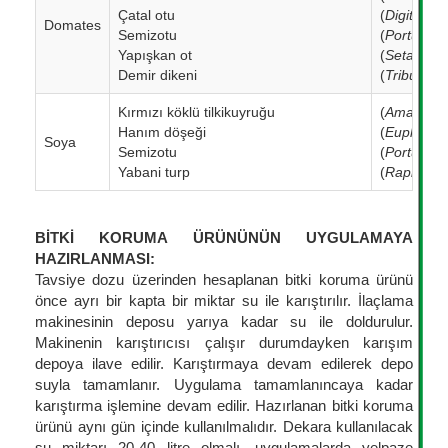
Çatal otu
(
Digitaria 
Domates
Semizotu
(
Portulaca
Yapışkan ot
(
Setaria ver
Demir dikeni
(
Tribulus t
Kırmızı köklü tilkikuyruğu
(
Amaranthu
Hanım döşeği
(
Euphorbia
Soya
Semizotu
(
Portulaca
Yabani turp
(
Raphanus
BİTKİ KORUMA ÜRÜNÜNÜN UYGULAMAYA
HAZIRLANMASI:
Tavsiye dozu üzerinden hesaplanan bitki koruma ürünü
önce ayrı bir kapta bir miktar su ile karıştırılır. İlaçlama
makinesinin deposu yarıya kadar su ile doldurulur.
Makinenin karıştırıcısı çalışır durumdayken karışım
depoya ilave edilir. Karıştırmaya devam edilerek depo
suyla tamamlanır. Uygulama tamamlanıncaya kadar
karıştırma işlemine devam edilir. Hazırlanan bitki koruma
ürünü aynı gün içinde kullanılmalıdır. Dekara kullanılacak