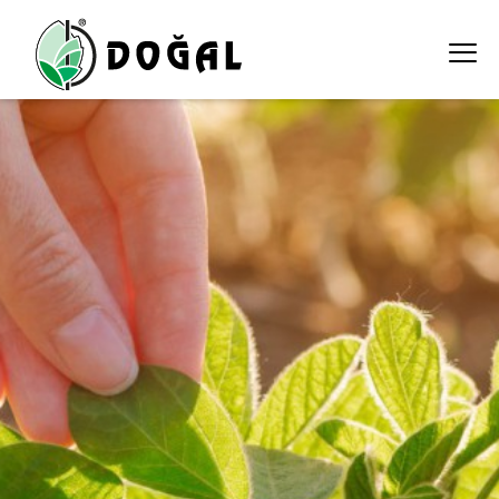
bitki-koruma-urunleri ali ekber