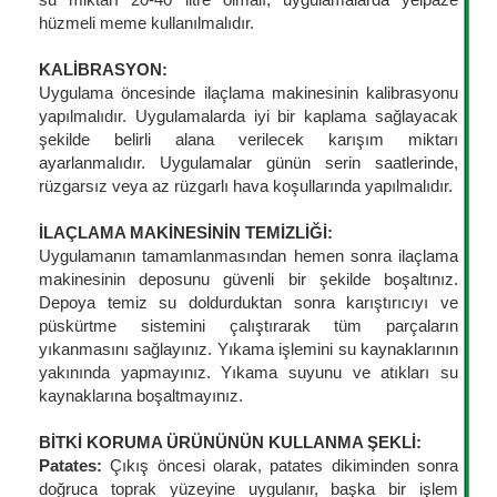
su miktarı 20-40 litre olmalı, uygulamalarda yelpaze
hüzmeli meme kullanılmalıdır.
KALİBRASYON:
Uygulama öncesinde ilaçlama makinesinin kalibrasyonu
yapılmalıdır. Uygulamalarda iyi bir kaplama sağlayacak
şekilde belirli alana verilecek karışım miktarı
ayarlanmalıdır. Uygulamalar günün serin saatlerinde,
rüzgarsız veya az rüzgarlı hava koşullarında yapılmalıdır.
İLAÇLAMA MAKİNESİNİN TEMİZLİĞİ:
Uygulamanın tamamlanmasından hemen sonra ilaçlama
makinesinin deposunu güvenli bir şekilde boşaltınız.
Depoya temiz su doldurduktan sonra karıştırıcıyı ve
püskürtme sistemini çalıştırarak tüm parçaların
yıkanmasını sağlayınız. Yıkama işlemini su kaynaklarının
yakınında yapmayınız. Yıkama suyunu ve atıkları su
kaynaklarına boşaltmayınız.
BİTKİ KORUMA ÜRÜNÜNÜN KULLANMA ŞEKLİ:
Patates:
Çıkış öncesi olarak, patates dikiminden sonra
doğruca toprak yüzeyine uygulanır, başka bir işlem