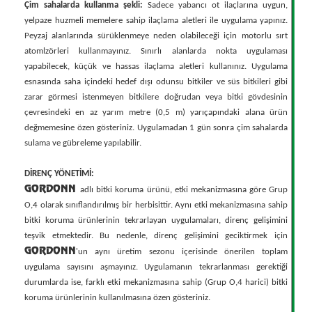
Çim sahalarda kullanma şekli:
Sadece yabancı ot ilaçlarına uygun,
yelpaze huzmeli memelere sahip ilaçlama aletleri ile uygulama yapınız.
Peyzaj alanlarında sürüklenmeye neden olabileceği için motorlu sırt
atomlzörleri kullanmayınız. Sınırlı alanlarda nokta uygulaması
yapabilecek, küçük ve hassas ilaçlama aletleri kullanınız. Uygulama
esnasında saha içindeki hedef dışı odunsu bitkiler ve süs bitkileri gibi
zarar görmesi istenmeyen bitkilere doğrudan veya bitki gövdesinin
çevresindeki en az yarım metre (0,5 m) yarıçapındaki alana ürün
değmemesine özen gösteriniz. Uygulamadan 1 gün sonra çim sahalarda
sulama ve gübreleme yapılabilir.
DİRENÇ YÖNETİMİ:
GORDONN
adlı bitki koruma ürünü, etki mekanizmasına göre Grup
O,4 olarak sınıflandırılmış bir herbisittir. Aynı etki mekanizmasına sahip
bitki koruma ürünlerinin tekrarlayan uygulamaları, direnç gelişimini
teşvik etmektedir. Bu nedenle, direnç gelişimini geciktirmek için
GORDONN
'un aynı üretim sezonu içerisinde önerilen toplam
uygulama sayısını aşmayınız. Uygulamanın tekrarlanması gerektiği
durumlarda ise, farklı etki mekanizmasına sahip (Grup O,4 harici) bitki
koruma ürünlerinin kullanılmasına özen gösteriniz.