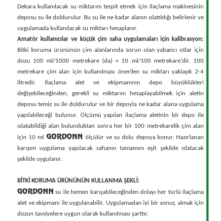
Dekara kullanılacak su miktarını tespit etmek için ilaçlama makinesinin
deposu su ile doldurulur. Bu su ile ne kadar alanın ıslatıldığı belirlenir ve
uygulamada kullanılacak su miktarı hesaplanır.
Amatör kullanıcılar ve küçük çim saha uygulamaları için kalibrasyon:
Bitki koruma ürününün çim alanlarında sorun olan yabancı otlar için
dozu 100 ml/1000 metrekare (da) = 10 ml/100 metrekare'dir. 100
metrekare çim alan için kullanılması önerilen su miktarı yaklaşık 2-4
litredir. İlaçlama alet ve ekipmanının depo büyüklükleri
değişebileceğinden, gerekli su miktarını hesaplayabilmek için aletin
deposu temiz su ile doldurulur ve bir depoyla ne kadar alana uygulama
yapılabileceği bulunur. Ölçümü yapılan ilaçlama aletinin bir depo ile
ıslatabildiği alan bulunduktan sonra her bir 100 metrekarelik çim alan
GORDONN
için 10 ml
ölçülür ve su dolu depoya konur. Hazırlanan
karışım uygulama yapılacak sahanın tamamını eşit şekilde ıslatacak
şekilde uygulanır.
BİTKİ KORUMA ÜRÜNÜNÜN KULLANMA ŞEKLİ:
GORDONN
su ile hemen karışabileceğlnden dolayı her türlü ilaçlama
alet ve ekipmanı ile uygulanabilir. Uygulamadan iyi bir sonuç almak için
dozun tavsiyelere uygun olarak kullanılması şarttır.