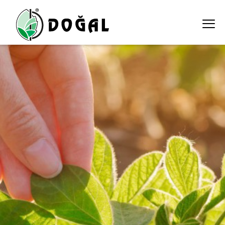
bitki-koruma-urunleri ali ekber