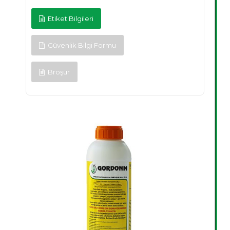
Etiket Bilgileri
Güvenlik Bilgi Formu
Broşür