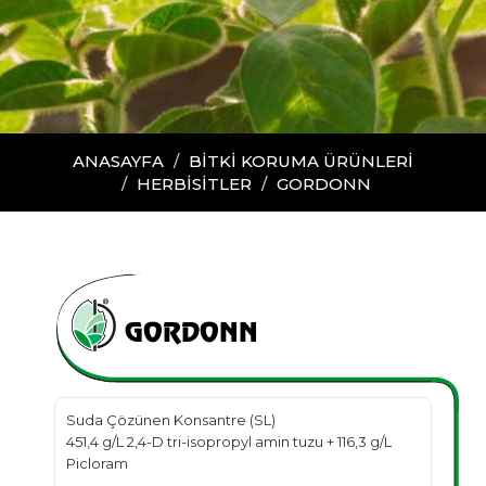
ANASAYFA
BİTKİ KORUMA ÜRÜNLERİ
HERBİSİTLER
GORDONN
GORDONN
Suda Çözünen Konsantre (SL)
451,4 g/L 2,4-D tri-isopropyl amin tuzu + 116,3 g/L
Picloram