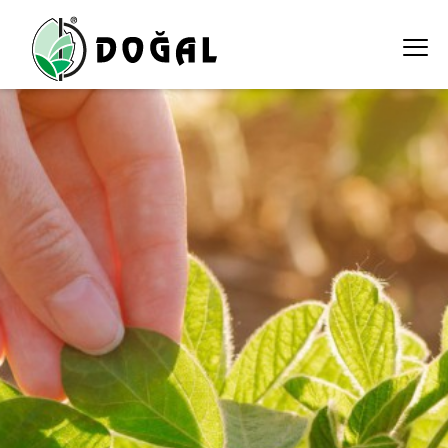
bitki-koruma-urunleri ali ekber