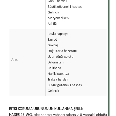
Gönül hardalı
Büyük gözenekli haşhaş
Gelincik
Meryem dikeni
Adi fiğ
Boylu papatya
Sarı ot
Gökbaş
Doğu tarla hazeranı
Uzun süpürge otu
Arpa
Dilkanatan
Ballıbaba
Hakiki papatya
Trakya hardalı
Büyük gözenekli haşhaş
Gelincik
BİTKİ KORUMA ÜRÜNÜNÜN KULLANMA ŞEKLİ:
HADES 45 WG
, çıkış sonrası yabancı otların 2-8 yapraklı olduğu