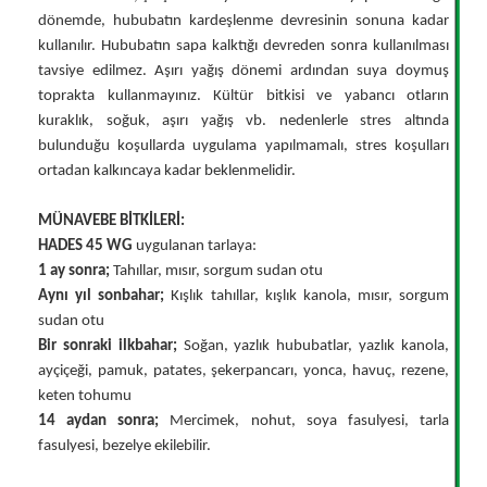
dönemde, hububatın kardeşlenme devresinin sonuna kadar
kullanılır. Hububatın sapa kalktığı devreden sonra kullanılması
tavsiye edilmez. Aşırı yağış dönemi ardından suya doymuş
toprakta kullanmayınız. Kültür bitkisi ve yabancı otların
kuraklık, soğuk, aşırı yağış vb. nedenlerle stres altında
bulunduğu koşullarda uygulama yapılmamalı, stres koşulları
ortadan kalkıncaya kadar beklenmelidir.
MÜNAVEBE BİTKİLERİ:
HADES 45 WG
uygulanan tarlaya:
1 ay sonra;
Tahıllar, mısır, sorgum sudan otu
Aynı yıl sonbahar;
Kışlık tahıllar, kışlık kanola, mısır, sorgum
sudan otu
Bir sonraki ilkbahar;
Soğan, yazlık hububatlar, yazlık kanola,
ayçiçeği, pamuk, patates, şekerpancarı, yonca, havuç, rezene,
keten tohumu
14 aydan sonra;
Mercimek, nohut, soya fasulyesi, tarla
fasulyesi, bezelye ekilebilir.