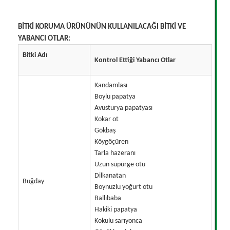
BİTKİ KORUMA ÜRÜNÜNÜN KULLANILACAĞI BİTKİ VE
YABANCI OTLAR:
Bitki Adı
Kontrol Ettiği Yabancı Otlar
Kandamlası
Boylu papatya
Avusturya papatyası
Kokar ot
Gökbaş
Köygöçüren
Tarla hazeranı
Uzun süpürge otu
Dilkanatan
Buğday
Boynuzlu yoğurt otu
Ballıbaba
Hakiki papatya
Kokulu sarıyonca