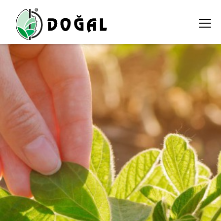
bitki-koruma-urunleri ali ekber