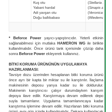
Kuş otu
(
Stellaria medi
Yabani hardal
(
Sinapis arvens
Adi yavşan otu
(
Veronica heder
Doğu ballıbabası
(
Wiedemannia o
* Beforce Power
yayıcı-yapıştırıcıdır. Yeterli etkinin
sağlanabilmesi için mutlaka
HAMERON WG
ile birlikte
kullanılmalıdır. Önce ürünü tank içerisinde çözüp daha
sonra
Beforce Power
ekleyerek kullanınız.
BİTKİ KORUMA ÜRÜNÜNÜN UYGULAMAYA
HAZIRLANMASI:
Tavsiye dozu üzerinden hesaplanan bitki koruma ürünü
önce ayrı bir kapta bir miktar su ile karıştırılır. İlaçlama
makinesinin deposu yarıya kadar su ile doldurulur.
Makinenin karıştırıcısı çalışır durumdayken karışım
depoya ilave edilir. Karıştırmaya devam edilerek depo
suyla tamamlanır. Uygulama tamamlanıncaya kadar
karıştırma işlemine devam edilir. Hazırlanan bitki koruma
ürünü aynı gün içinde kullanılmalıdır. Dekara kullanılacak