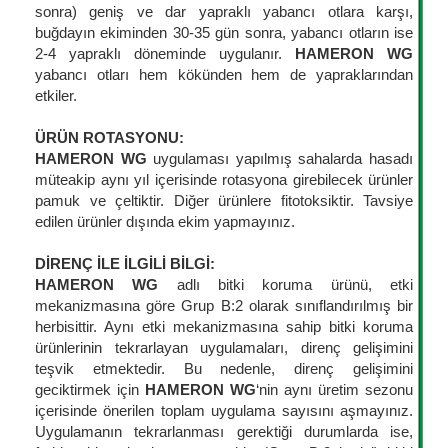
sonra) geniş ve dar yapraklı yabancı otlara karşı,
buğdayın ekiminden 30-35 gün sonra, yabancı otların ise
2-4 yapraklı döneminde uygulanır.
HAMERON WG
yabancı otları hem kökünden hem de yapraklarından
etkiler.
ÜRÜN ROTASYONU:
HAMERON WG
uygulaması yapılmış sahalarda hasadı
müteakip aynı yıl içerisinde rotasyona girebilecek ürünler
pamuk ve çeltiktir. Diğer ürünlere fitotoksiktir. Tavsiye
edilen ürünler dışında ekim yapmayınız.
DİRENÇ İLE İLGİLİ BİLGİ:
HAMERON WG
adlı bitki koruma ürünü, etki
mekanizmasına göre Grup B:2 olarak sınıflandırılmış bir
herbisittir. Aynı etki mekanizmasına sahip bitki koruma
ürünlerinin tekrarlayan uygulamaları, direnç gelişimini
teşvik etmektedir. Bu nedenle, direnç gelişimini
geciktirmek için
HAMERON WG
‘nin aynı üretim sezonu
içerisinde önerilen toplam uygulama sayısını aşmayınız.
Uygulamanın tekrarlanması gerektiği durumlarda ise,