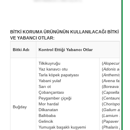
BİTKİ KORUMA ÜRÜNÜNÜN KULLANILACAĞI BİTKİ
VE YABANCI OTLAR:
Bitki Adı
Kontrol Ettiği Yabancı Otlar
Tilkikuyruğu
(
Alopecurus m
Yaz kanavcı otu
(
Adonis aestiva
Tarla köpek papatyası
(
Anthemis arve
Yabani yulaf
(
Avena fatua
)
Sarı ot
(
Boreava orient
Çobançantası
(
Capsella bursa
Peygamber çiçeği
(
Centaurea de
Mor hardal
(
Chorispora ten
Buğday
Dilkanatan
(
Galium aparin
Ballıbaba
(
Lamium ample
Gelincik
(
Papaver rhoe
Yumuşak başaklı kuşyemi
(
Phalaris para